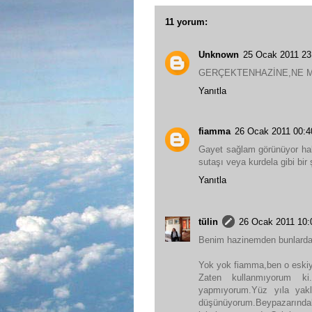
11 yorum:
Unknown
25 Ocak 2011 23
GERÇEKTENHAZİNE,NE M
Yanıtla
fiamma
26 Ocak 2011 00:4
Gayet sağlam görünüyor hale
sutaşı veya kurdela gibi bir
Yanıtla
tülin
26 Ocak 2011 10:
Benim hazinemden bunlardan
Yok yok fiamma,ben o eski
Zaten kullanmıyorum ki
yapmıyorum.Yüz yıla yakla
düşünüyorum.Beypazarındak