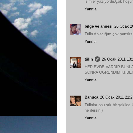
isimler yazıyordu.Çok hoşum
Yanıtla
bilge ve annesi
26 Ocak 2
Tülin Ablacığım çok şanslısı
Yanıtla
tülin
26 Ocak 2011 13:
HER EVDE VARDIR BUNL
SONRA ÖĞRENDİM Kİ,BE
Yanıtla
Banuca
26 Ocak 2011 21:2
Tülinim onu şık bir şekilde
ne dersin:)
Yanıtla