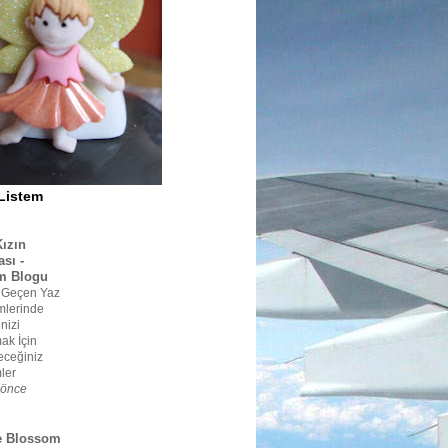
Listem
Kızın
sı -
m Blogu
 Geçen Yaz
lerinde
nizi
ak İçin
eceğiniz
ler
 önce
e Blossom