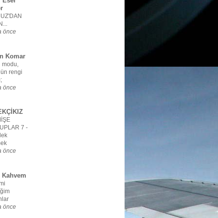
 Eser
r
UZ'DAN
...
a önce
ün Komar
 modu,
ün rengi
;
a önce
KÇİKIZ
İŞE
UPLAR 7 -
dek
mek
a önce
l Kahvem
mi
iğim
lar
a önce