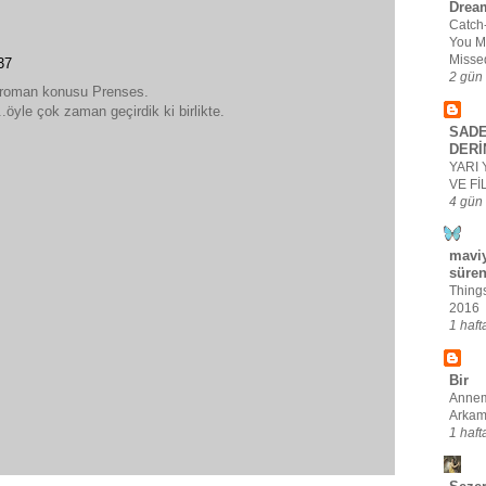
Drea
Catch
You M
Misse
37
2 gün
 roman konusu Prenses.
i..öyle çok zaman geçirdik ki birlikte.
SADE
DERİ
YARI 
VE Fİ
4 gün
maviy
süre
Thing
2016
1 haft
Bir
Anne
Arka
1 haft