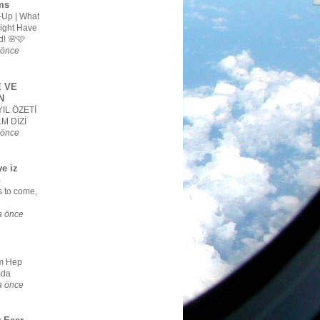
ms
-Up | What
ight Have
d! 🌸🩷
 önce
 VE
N
YIL ÖZETİ
LM DİZİ
 önce
e iz
n
s to come,
a önce
m Hep
mda
a önce