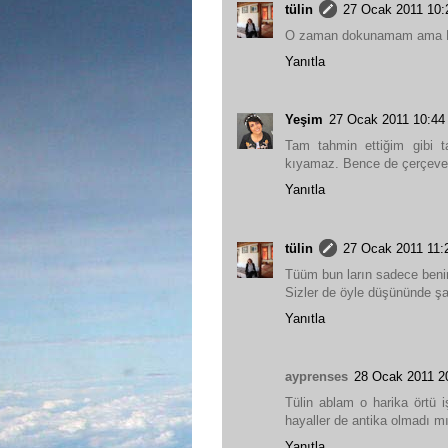
tülin
27 Ocak 2011 10:
O zaman dokunamam ama B
Yanıtla
Yeşim
27 Ocak 2011 10:44
Tam tahmin ettiğim gibi t
kıyamaz. Bence de çerçevelet
Yanıtla
tülin
27 Ocak 2011 11:
Tüüm bun ların sadece ben
Sizler de öyle düşününde şaş
Yanıtla
ayprenses
28 Ocak 2011 2
Tülin ablam o harika örtü i
hayaller de antika olmadı m
Yanıtla