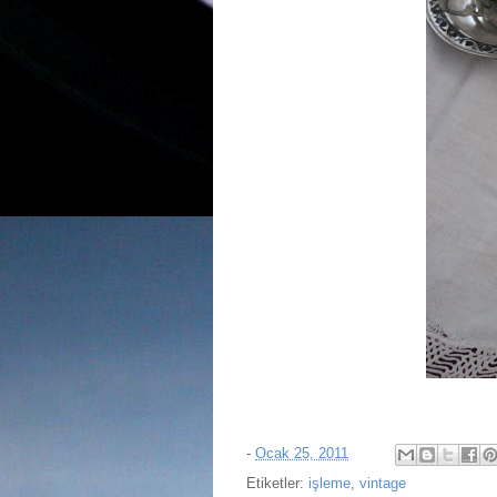
-
Ocak 25, 2011
Etiketler:
işleme
,
vintage