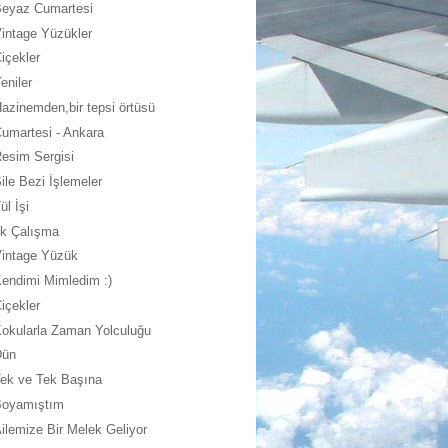
Beyaz Cumartesi
intage Yüzükler
içekler
eniler
azinemden,bir tepsi örtüsü
umartesi - Ankara
esim Sergisi
ile Bezi İşlemeler
ül İşi
lk Çalışma
Vintage Yüzük
endimi Mimledim :)
içekler
okularla Zaman Yolculuğu
Dün
ek ve Tek Başına
Boyamıştım
ilemize Bir Melek Geliyor