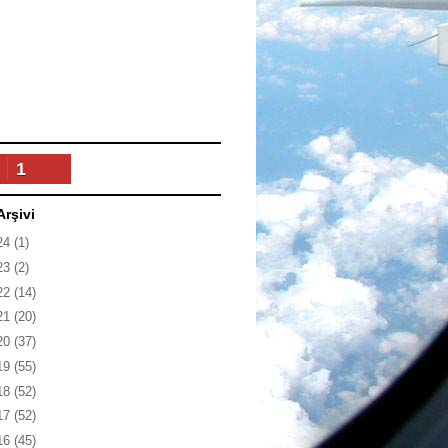
1
Arşivi
24
(1)
23
(2)
22
(14)
21
(20)
20
(37)
19
(55)
18
(52)
17
(52)
16
(45)