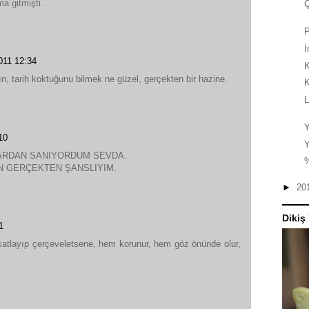
a gitmişti.
Ç
P
011 12:34
K
n, tarih koktuğunu bilmek ne güzel, gerçekten bir hazine.
K
L
Y
10
Y
ARDAN SANIYORDUM SEVDA.
N GERÇEKTEN ŞANSLIYIM.
►
20
Dikiş
1
 katlayıp çerçeveletsene, hem korunur, hem göz önünde olur,