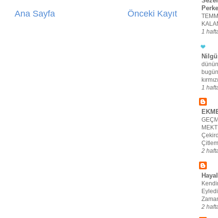
Sezer
Perke
Ana Sayfa
Önceki Kayıt
TEMM
KALAN
1 haft
Nilg
dünün
bugün
kırmızı
1 haft
EKME
GEÇM
MEKT
Çekir
Çitle
2 haft
Haya
Kendi
Eyled
Zaman
2 haft