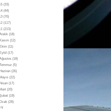
15
(33)
14
(44)
13
(70)
12
(117)
11
(213)
Aralık
(18)
Kasım
(12)
Ekim
(11)
Eylül
(17)
Ağustos
(18)
Temmuz
(5)
Haziran
(26)
Mayıs
(22)
Nisan
(17)
Mart
(20)
Şubat
(19)
Ocak
(28)
Kış