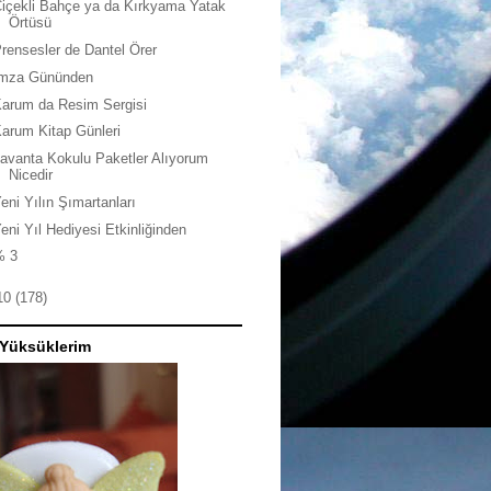
içekli Bahçe ya da Kırkyama Yatak
Örtüsü
rensesler de Dantel Örer
İmza Gününden
arum da Resim Sergisi
arum Kitap Günleri
avanta Kokulu Paketler Alıyorum
Nicedir
eni Yılın Şımartanları
eni Yıl Hediyesi Etkinliğinden
% 3
10
(178)
 Yüksüklerim