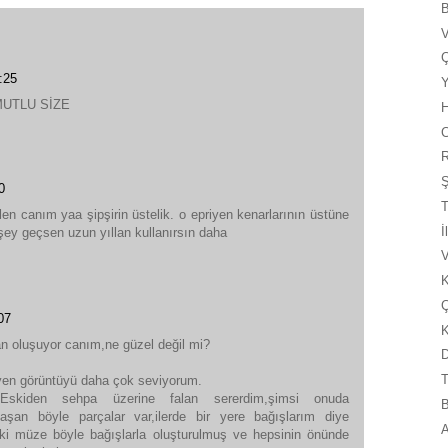
V
Ç
:25
Y
UTLU SİZE
H
C
R
Ş
0
T
n canım yaa şipşirin üstelik. o epriyen kenarlarının üstüne
İ
 şey geçsen uzun yıllan kullanırsın daha
K
Ç
07
K
 oluşuyor canım,ne güzel değil mi?
T
yen görüntüyü daha çok seviyorum.
.Eskiden sehpa üzerine falan sererdim,şimsi onuda
şan böyle parçalar var,ilerde bir yere bağışlarım diye
A
i müze böyle bağışlarla oluşturulmuş ve hepsinin önünde