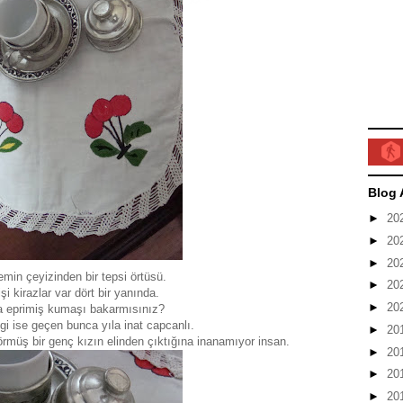
Blog 
►
20
►
20
►
20
min çeyizinden bir tepsi örtüsü.
►
20
işi kirazlar var dört bir yanında.
►
20
a eprimiş kumaşı bakarmısınız?
ngi ise geçen bunca yıla inat capcanlı.
►
20
örmüş bir genç kızın elinden çıktığına inanamıyor insan.
►
20
►
20
►
20