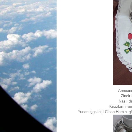
Anneane
Zincir 
Nasıl d
Kirazların re
Yunan işgalini,I.Cihan Harbini g