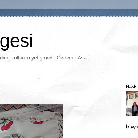
lgesi
im; kollarım yetişmedi. Özdemir Asaf
Hakk
İzleyi