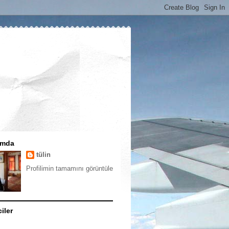
ımda
tülin
Profilimin tamamını görüntüle
ciler